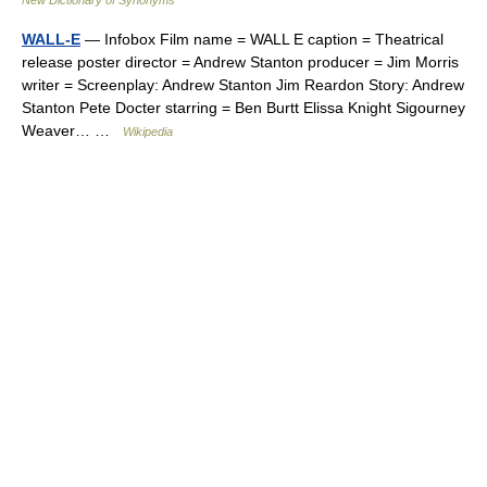
New Dictionary of Synonyms
WALL-E
— Infobox Film name = WALL E caption = Theatrical
release poster director = Andrew Stanton producer = Jim Morris
writer = Screenplay: Andrew Stanton Jim Reardon Story: Andrew
Stanton Pete Docter starring = Ben Burtt Elissa Knight Sigourney
Weaver… …
Wikipedia