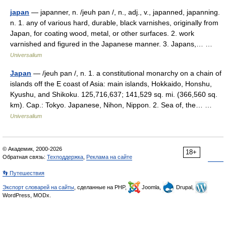
japan
— japanner, n. /jeuh pan /, n., adj., v., japanned, japanning.
n. 1. any of various hard, durable, black varnishes, originally from
Japan, for coating wood, metal, or other surfaces. 2. work
varnished and figured in the Japanese manner. 3. Japans,… …
Universalium
Japan
— /jeuh pan /, n. 1. a constitutional monarchy on a chain of
islands off the E coast of Asia: main islands, Hokkaido, Honshu,
Kyushu, and Shikoku. 125,716,637; 141,529 sq. mi. (366,560 sq.
km). Cap.: Tokyo. Japanese, Nihon, Nippon. 2. Sea of, the… …
Universalium
© Академик, 2000-2026
18+
Обратная связь:
Техподдержка
,
Реклама на сайте
👣 Путешествия
Экспорт словарей на сайты
, сделанные на PHP,
Joomla,
Drupal,
WordPress, MODx.